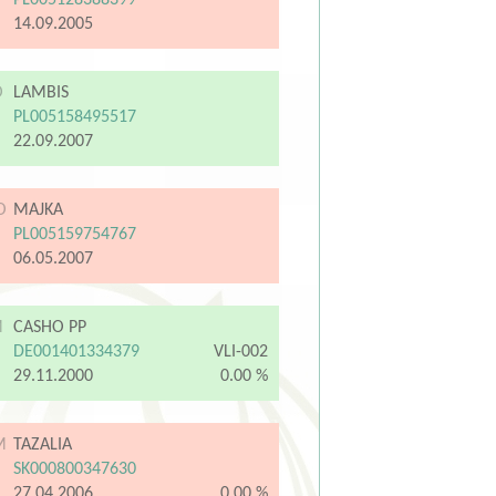
PL005128388399
14.09.2005
O
LAMBIS
PL005158495517
22.09.2007
O
MAJKA
PL005159754767
06.05.2007
M
CASHO PP
DE001401334379
VLI-002
29.11.2000
0.00 %
M
TAZALIA
SK000800347630
27.04.2006
0.00 %