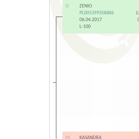
O
ZENIO
PL005399358886
L
06.04.2017
L-100
M
KASANDRA