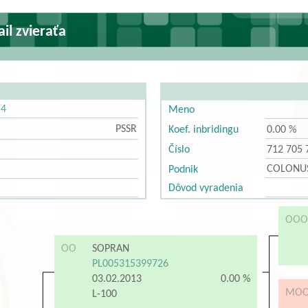
il zvieraťa
54
Meno
PSSR
Koef. inbridingu
0.00 %
Číslo
712 705 
COLONUS 
Podnik
Dôvod vyradenia
OOO
OO
SOPRAN
PL005315399726
03.02.2013
0.00 %
MO
L-100