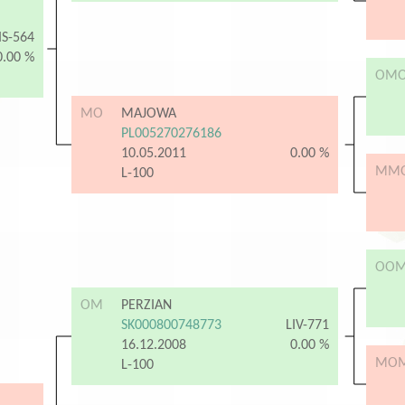
IS-564
0.00 %
OM
MO
MAJOWA
PL005270276186
10.05.2011
0.00 %
MM
L-100
OO
OM
PERZIAN
SK000800748773
LIV-771
16.12.2008
0.00 %
MO
L-100