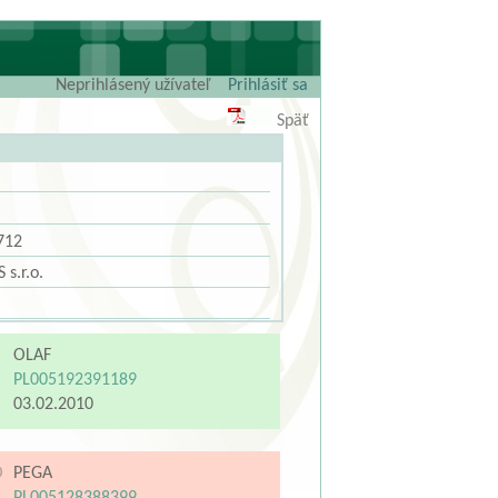
Neprihlásený užívateľ
Prihlásiť sa
Späť
712
s.r.o.
OLAF
PL005192391189
03.02.2010
O
PEGA