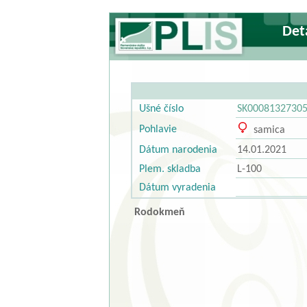
Deta
Ušné číslo
SK0008132730
Pohlavie
samica
Dátum narodenia
14.01.2021
Plem. skladba
L-100
Dátum vyradenia
Rodokmeň