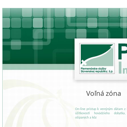
Voľná zóna
On-line prístup k verejným dátam z 
úžitkovosti hovädzieho dobytka,
ošípaných a kôz