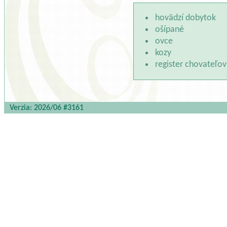
hovädzí dobytok
ošípané
ovce
kozy
register chovateľov
Verzia: 2026/06 #3161