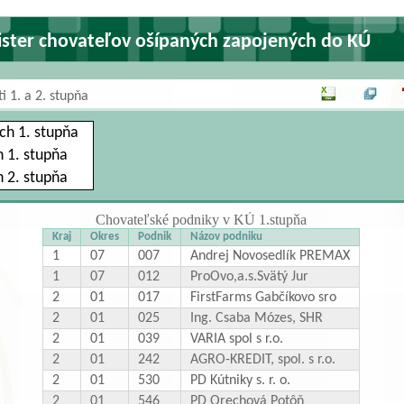
ister chovateľov ošípaných zapojených do KÚ
i 1. a 2. stupňa
ch 1. stupňa
 1. stupňa
 2. stupňa
Chovateľské podniky v KÚ 1.stupňa
Kraj
Okres
Podnik
Názov podniku
1
07
007
Andrej Novosedlík PREMAX
1
07
012
ProOvo,a.s.Svätý Jur
2
01
017
FirstFarms Gabčíkovo sro
2
01
025
Ing. Csaba Mózes, SHR
2
01
039
VARIA spol s r.o.
2
01
242
AGRO-KREDIT, spol. s r.o.
2
01
530
PD Kútniky s. r. o.
2
01
546
PD Orechová Potôň