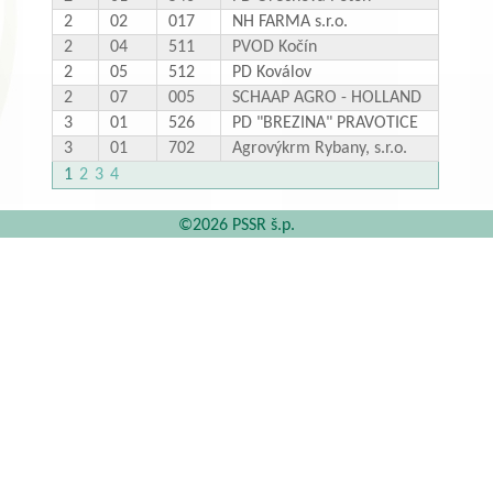
2
02
017
NH FARMA s.r.o.
2
04
511
PVOD Kočín
2
05
512
PD Koválov
2
07
005
SCHAAP AGRO - HOLLAND
3
01
526
PD "BREZINA" PRAVOTICE
3
01
702
Agrovýkrm Rybany, s.r.o.
1
2
3
4
©2026 PSSR š.p.