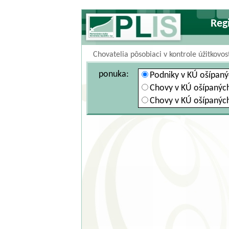
Reg
Chovatelia pôsobiaci v kontrole úžitkovost
ponuka:
Podniky v KÚ ošípaný
Chovy v KÚ ošípaných
Chovy v KÚ ošípaných