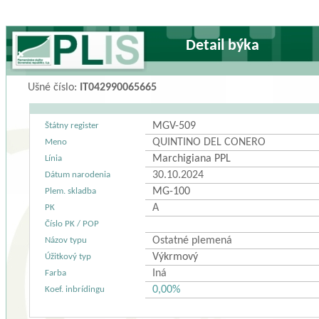
Detail býka
Ušné číslo:
IT042990065665
MGV-509
Štátny register
QUINTINO DEL CONERO
Meno
Marchigiana PPL
Línia
30.10.2024
Dátum narodenia
MG-100
Plem. skladba
A
PK
Číslo PK / POP
Ostatné plemená
Názov typu
Výkrmový
Úžitkový typ
Iná
Farba
0,00%
Koef. inbrídingu