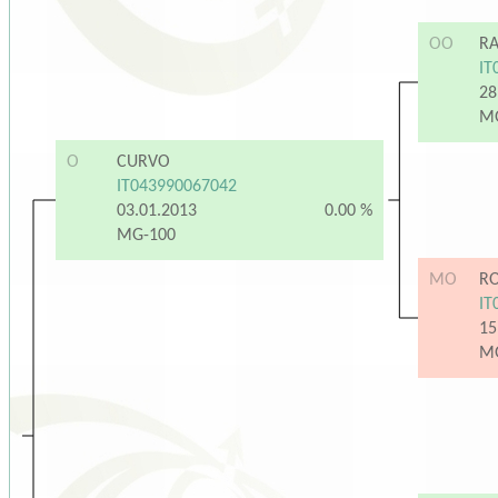
OO
RA
IT
28
M
O
CURVO
IT043990067042
03.01.2013
0.00 %
MG-100
MO
R
IT
15
M