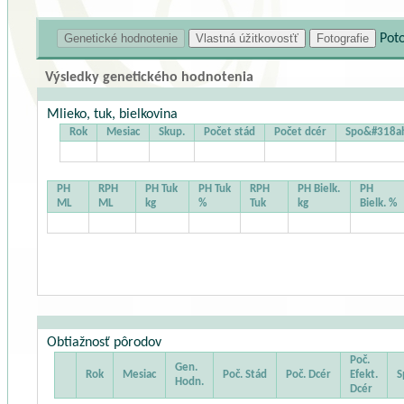
Pot
Výsledky genetického hodnotenia
Mlieko, tuk, bielkovina
Rok
Mesiac
Skup.
Počet stád
Počet dcér
Spo&#318ah
PH
RPH
PH Tuk
PH Tuk
RPH
PH Bielk.
PH
ML
ML
kg
%
Tuk
kg
Bielk. %
Obtiažnosť pôrodov
Poč.
Gen.
Rok
Mesiac
Poč. Stád
Poč. Dcér
Efekt.
S
Hodn.
Dcér