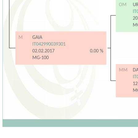
OM
U
IT
20
M
M
GAIA
IT042990039301
02.02.2017
0.00 %
MG-100
MM
D
IT
12
M