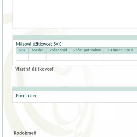
Mäsová úžitkovosť SVK
Rok
Mesiac
Počet stád
Počet potomkov
PH hmot. 120 d.
Vlastná úžitkovosť
Počet dcér
Rodokmeň