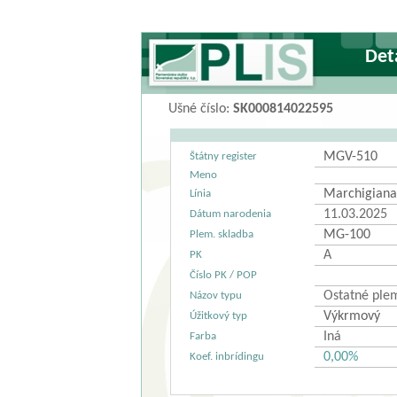
Det
Ušné číslo:
SK000814022595
MGV-510
Štátny register
Meno
Marchigiana
Línia
11.03.2025
Dátum narodenia
MG-100
Plem. skladba
A
PK
Číslo PK / POP
Ostatné ple
Názov typu
Výkrmový
Úžitkový typ
Iná
Farba
0,00%
Koef. inbrídingu