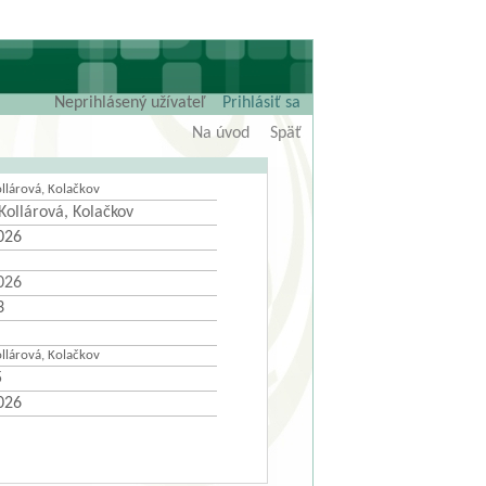
Neprihlásený užívateľ
Prihlásiť sa
Na úvod
Späť
llárová, Kolačkov
Kollárová, Kolačkov
026
026
3
llárová, Kolačkov
5
026