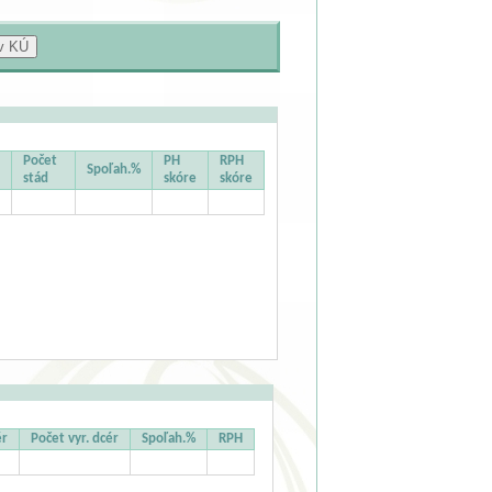
Počet
PH
RPH
Spoľah.%
stád
skóre
skóre
ér
Počet vyr. dcér
Spoľah.%
RPH