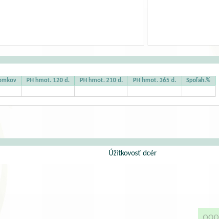
tomkov
PH hmot. 120 d.
PH hmot. 210 d.
PH hmot. 365 d.
Spoľah.%
Úžitkovosť dcér
OOO