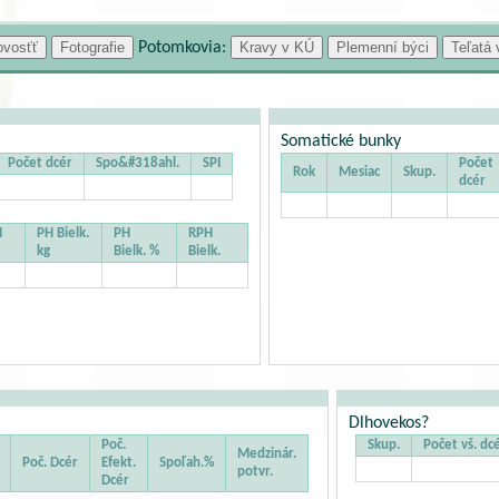
Potomkovia:
Somatické bunky
Počet dcér
Spo&#318ahl.
SPI
Počet
Rok
Mesiac
Skup.
dcér
H
PH Bielk.
PH
RPH
kg
Bielk. %
Bielk.
Dlhovekos?
Poč.
Skup.
Počet vš. dc
Medzinár.
Poč. Dcér
Efekt.
Spoľah.%
potvr.
Dcér